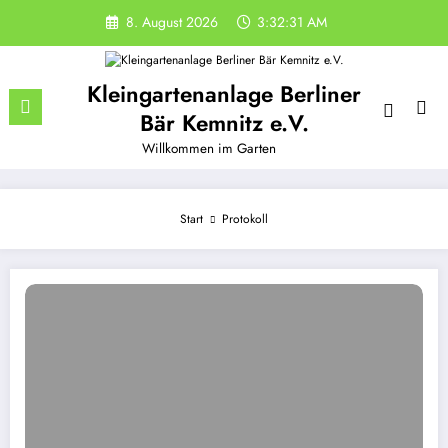
Zum
8. August 2026
3:32:32 AM
Inhalt
springen
Kleingartenanlage Berliner
Bär Kemnitz e.V.
Willkommen im Garten
Start
Protokoll