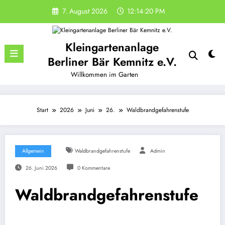
Zum
7. August 2026
12:14:20 PM
Inhalt
springen
Kleingartenanlage
Berliner Bär Kemnitz e.V.
Willkommen im Garten
Start
2026
Juni
26.
Waldbrandgefahrenstufe
Allgemein
Waldbrandgefahrenstufe
Admin
26. Juni 2026
0 Kommentare
Waldbrandgefahrenstufe