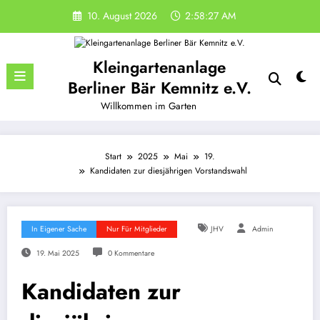
Zum
10. August 2026
2:58:27 AM
Inhalt
springen
Kleingartenanlage
Berliner Bär Kemnitz e.V.
Willkommen im Garten
Start
2025
Mai
19.
Kandidaten zur diesjährigen Vorstandswahl
In Eigener Sache
Nur Für Mitglieder
JHV
Admin
19. Mai 2025
0 Kommentare
Kandidaten zur